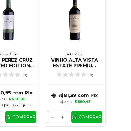
Perez Cruz
Alta Vista
 PEREZ CRUZ
VINHO ALTA VISTA
TED EDITION
ESTATE PREMIUM
RNET FRANC
CABERNET FRANC
(0)
(0)
750 ML
750 ML
0,95
com
Pix
R$81,39
com
Pix
2,98
R$101,06
R$136,17
R$90,43
e
R$50,53
sem juros
COMPRAR
COMPRAR