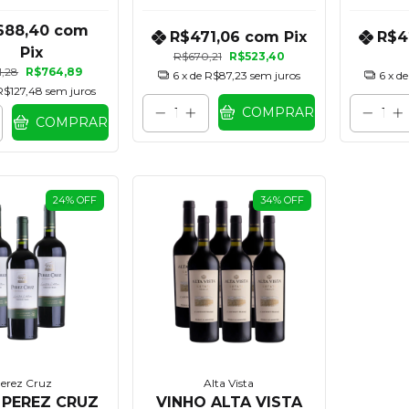
UNIDADES
688,40
com
R$471,06
com
Pix
R$4
Pix
R$670,21
R$523,40
1,28
R$764,89
6
x de
R$87,23
sem juros
6
x d
R$127,48
sem juros
COMPRAR
COMPRAR
24
%
OFF
34
%
OFF
erez Cruz
Alta Vista
 PEREZ CRUZ
VINHO ALTA VISTA