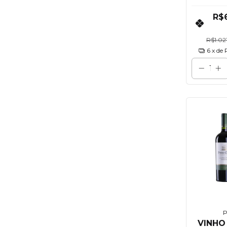
R$
R$1.02
6
x de
P
VINHO