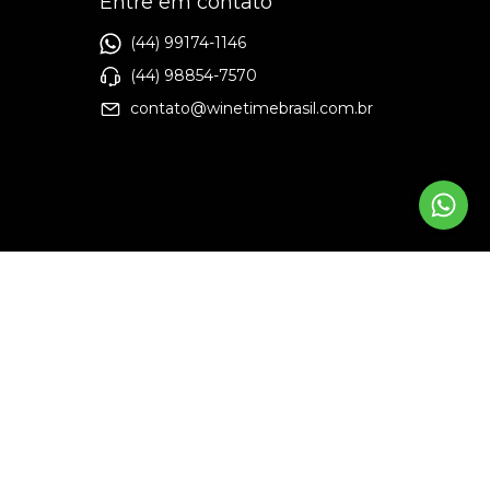
Entre em contato
(44) 99174-1146
(44) 98854-7570
contato@winetimebrasil.com.br
nça
17 avaliações reais
e desenvolvido por
Criando Sites na Web