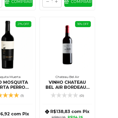
COMPRAR
COMPRAR
21
%
OFF
16
%
OFF
quita Muerta
Chateau Bel Air
O MOSQUITA
VINHO CHATEAU
RTA PERRO
BEL AIR BORDEAUX
ALLEJERO
TINTO 750 ML
(1)
(0)
RNET FRANC
750 ML
R$138,83
com
Pix
6,92
com
Pix
R$182,98
R$154,26