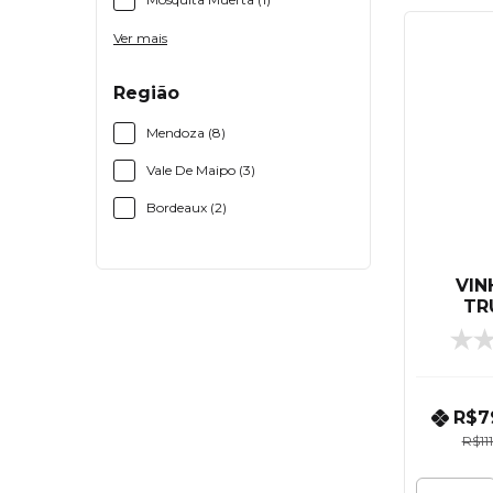
Ver mais
Região
Mendoza (8)
Vale De Maipo (3)
Bordeaux (2)
VIN
TR
CABE
R$7
R$11