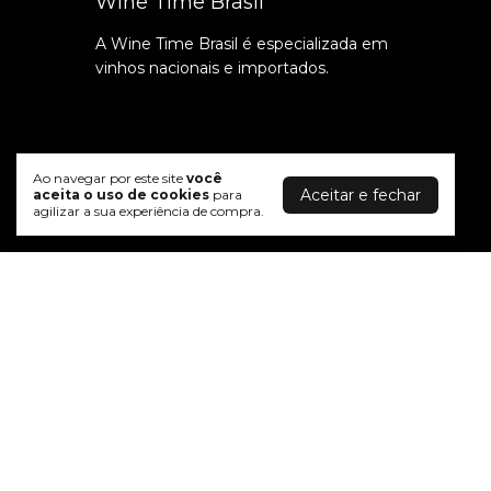
Wine Time Brasil
A Wine Time Brasil é especializada em
vinhos nacionais e importados.
Ao navegar por este site
você
Aceitar e fechar
aceita o uso de cookies
para
agilizar a sua experiência de compra.
Formas de pagamento
breadcrumbs.vinho-luiz-argenta-classico-cabernet-
©2026. W T DISTRIBUIDORA BRASIL LTDA - 41213686000186. To