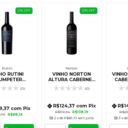
21
%
OFF
20
%
OFF
Rutini
Norton
HO RUTINI
VINHO NORTON
VINHO
UMPETER
ALTURA CABERNET
CABE
RNET FRANC
FRANC 750 ML
DE SA
(0)
(0)
750 ML
R$124,37
com
Pix
R$1
9,37
com
Pix
R$172,34
R$138,19
R$23
1,70
R$88,19
2
x de
R$69,10
sem juros
3
x d