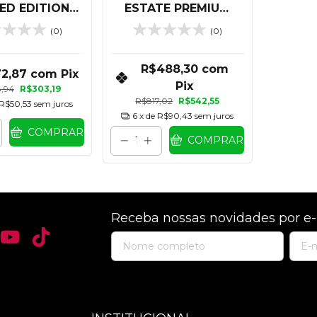
TED EDITION
ESTATE PREMIUM
RNET FRANC
CABERNET FRANC
(0)
(0)
ML - KIT 03
750 ML KIT COM 06
NIDADES
UNIDADES
R$488,30
com
72,87
com
Pix
Pix
,94
R$303,19
R$817,02
R$542,55
R$50,53
sem juros
6
x de
R$90,43
sem juros
COMPRAR
COMPRAR
Receba nossas novidades por e-