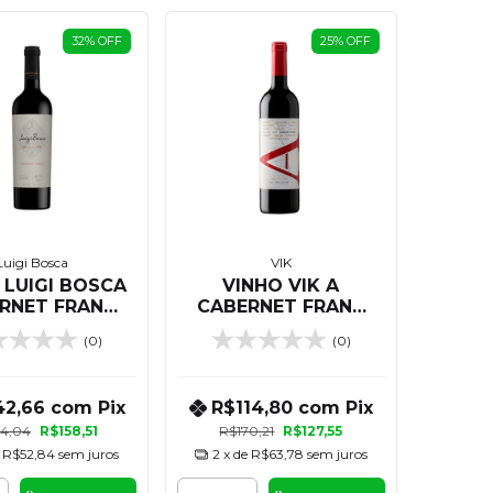
32
%
OFF
25
%
OFF
Luigi Bosca
VIK
 LUIGI BOSCA
VINHO VIK A
RNET FRANC
CABERNET FRANC
NGRE 750 ML
750 ML
(0)
(0)
42,66
com
Pix
R$114,80
com
Pix
4,04
R$158,51
R$170,21
R$127,55
e
R$52,84
sem juros
2
x de
R$63,78
sem juros