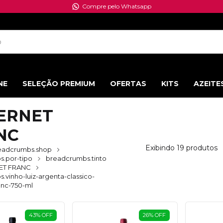
Compre pelo Whatsapp
NE
SELEÇÃO PREMIUM
OFERTAS
KITS
AZEITE
ERNET
NC
Exibindo 19 produtos
eadcrumbs.shop
.por-tipo
breadcrumbs.tinto
ET FRANC
.vinho-luiz-argenta-classico-
anc-750-ml
43
%
OFF
26
%
OFF