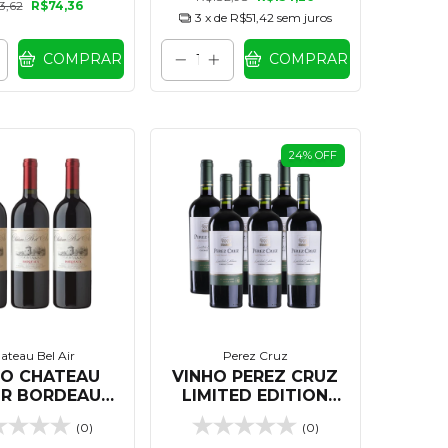
3,62
R$74,36
3
x de
R$51,42
sem juros
COMPRAR
COMPRAR
24
%
OFF
ateau Bel Air
Perez Cruz
HO CHATEAU
VINHO PEREZ CRUZ
IR BORDEAUX
LIMITED EDITION
 750 ML - KIT
CABERNET FRANC
(0)
(0)
 UNIDADES
750 ML - KIT 06