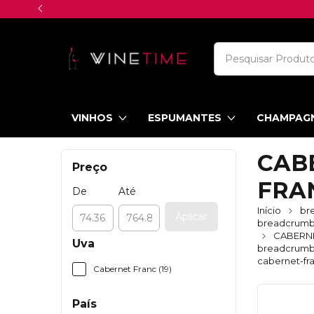
VINHOS
ESPUMANTES
CHAMPAG
CAB
Preço
FRA
De
Até
Início
br
Aplicar
breadcrumbs
CABERN
Uva
breadcrumbs
cabernet-fr
Cabernet Franc (19)
País