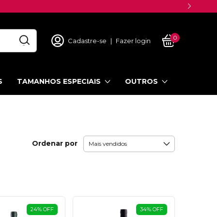
0
Cadastre-se
|
Fazer login
S
TAMANHOS ESPECIAIS
OUTROS
Ordenar por
24
%
OFF
34
%
OFF