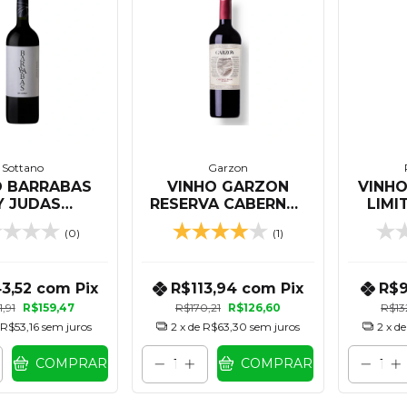
Sottano
Garzon
O BARRABAS
VINHO GARZON
VINHO
Y JUDAS
RESERVA CABERNET
LIMI
RNET FRANC
FRANC 750 ML
CABE
(0)
(1)
750 ML
43,52
com
Pix
R$113,94
com
Pix
R$9
,91
R$159,47
R$170,21
R$126,60
R$13
R$53,16
sem juros
2
x de
R$63,30
sem juros
2
x d
COMPRAR
COMPRAR