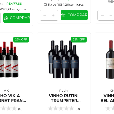
R$9
,21
R$477,66
5
x de
R$54,26
sem juros
R$79,61
sem juros
COMPRAR
COMPRAR
25
%
OFF
22
%
OFF
VIK
Rutini
Ch
NHO VIK A
VINHO RUTINI
VIN
RNET FRANC
TRUMPETER
BEL A
ML - KIT 06
CABERNET FRANC
TINTO
(0)
(0)
NIDADES
750 ML - KIT 06
03