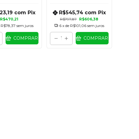
UNIDADES
23,19
com
Pix
R$545,74
com
Pix
R$470,21
R$797,87
R$606,38
e
R$78,37
sem juros
6
x de
R$101,06
sem juros
COMPRAR
COMPRAR