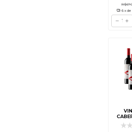
R$670
6
x de
VI
CABE
750 
U