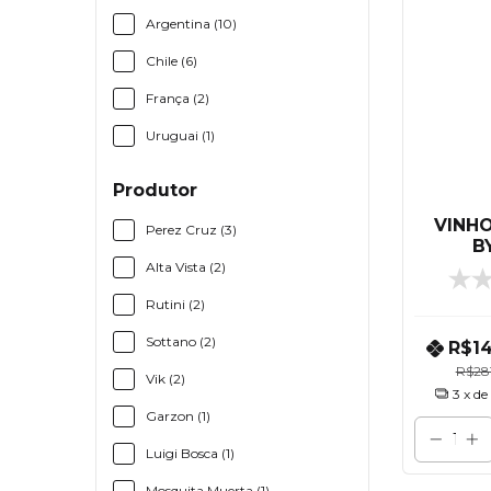
Argentina (10)
Chile (6)
França (2)
Uruguai (1)
Produtor
VINH
Perez Cruz (3)
B
CABE
Alta Vista (2)
Rutini (2)
Sottano (2)
R$1
R$281
Vik (2)
3
x de
Garzon (1)
Luigi Bosca (1)
Mosquita Muerta (1)