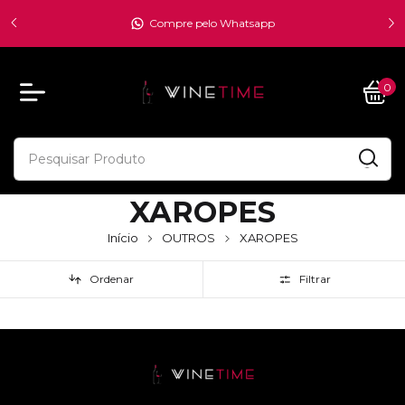
00 -
átis -
Compre pelo Whatsapp
0
XAROPES
Início
OUTROS
XAROPES
Ordenar
Filtrar