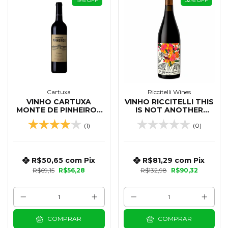
Cartuxa
Riccitelli Wines
VINHO CARTUXA
VINHO RICCITELLI THIS
MONTE DE PINHEIROS
IS NOT ANOTHER
TINTO 750 ML
LOVELY MALBEC 750
(1)
(0)
ML
R$50,65
com
Pix
R$81,29
com
Pix
R$69,15
R$56,28
R$132,98
R$90,32
COMPRAR
COMPRAR