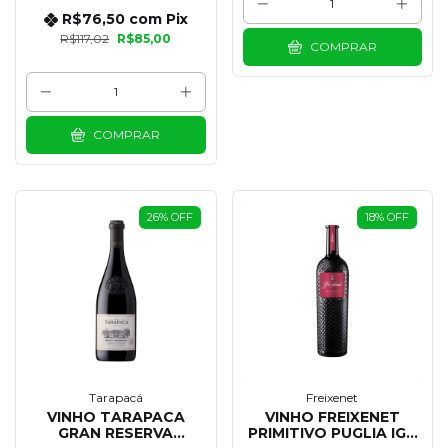
R$76,50
com
Pix
R$117,02
R$85,00
COMPRAR
COMPRAR
26
%
OFF
18
%
OFF
Tarapacá
Freixenet
VINHO TARAPACA
VINHO FREIXENET
GRAN RESERVA
PRIMITIVO PUGLIA IGP