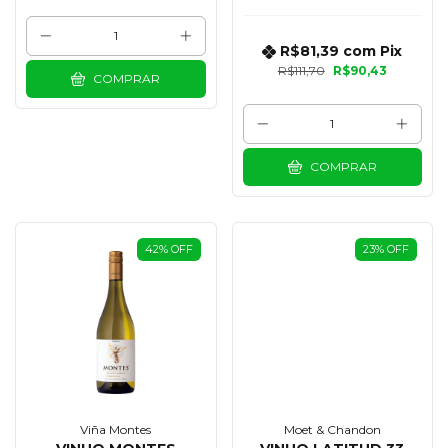
R$81,39
com
Pix
R$111,70
R$90,43
COMPRAR
COMPRAR
42
%
OFF
23
%
OFF
Viña Montes
Moet & Chandon