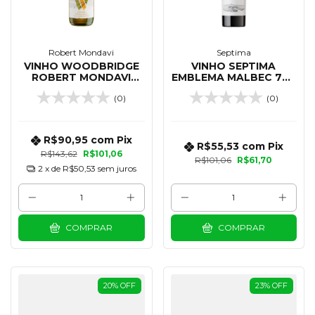
Robert Mondavi
Septima
VINHO WOODBRIDGE
VINHO SEPTIMA
ROBERT MONDAVI
EMBLEMA MALBEC 750
CHARDONNAY 750 ML
ML
(0)
(0)
R$90,95
com
Pix
R$55,53
com
Pix
R$143,62
R$101,06
R$101,06
R$61,70
2
x de
R$50,53
sem juros
COMPRAR
COMPRAR
20
%
OFF
23
%
OFF