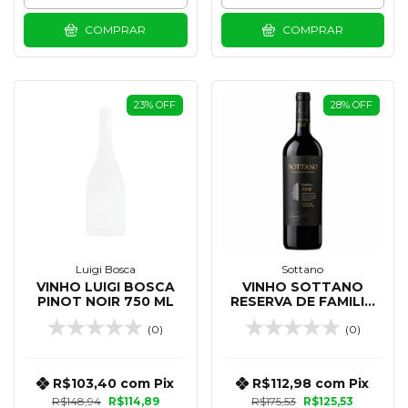
COMPRAR
COMPRAR
23
%
OFF
28
%
OFF
Luigi Bosca
Sottano
VINHO LUIGI BOSCA
VINHO SOTTANO
PINOT NOIR 750 ML
RESERVA DE FAMILIA
MALBEC 750 ML
(0)
(0)
R$103,40
com
Pix
R$112,98
com
Pix
R$148,94
R$114,89
R$175,53
R$125,53