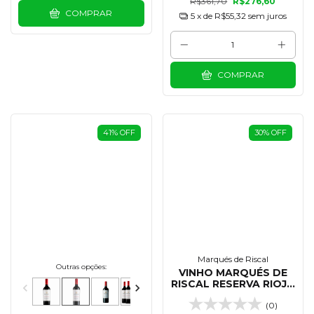
R$361,70
R$276,60
COMPRAR
5
x de
R$55,32
sem juros
COMPRAR
41
%
OFF
30
%
OFF
Marqués de Riscal
Outras opções:
VINHO MARQUÉS DE
RISCAL RESERVA RIOJA
TEMPRANILLO 750 ML -
(0)
2020