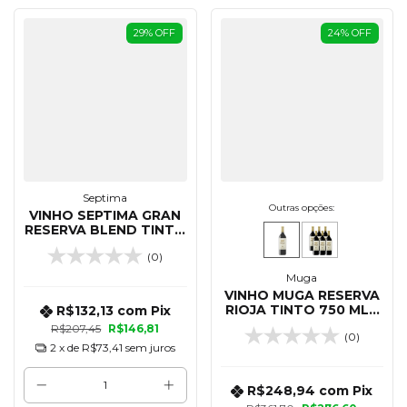
29
%
OFF
24
%
OFF
Septima
Outras opções:
VINHO SEPTIMA GRAN
RESERVA BLEND TINTO
750 ML
(0)
Muga
VINHO MUGA RESERVA
RIOJA TINTO 750 ML -
R$132,13
com
Pix
2020
R$207,45
R$146,81
(0)
2
x de
R$73,41
sem juros
R$248,94
com
Pix