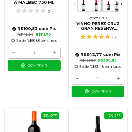
A MALBEC 750 ML
(0)
Perez Cruz
VINHO PEREZ CRUZ
GRAN RESERVA
R$100,53
com
Pix
CABERNET SAUVIGNON
R$148,94
R$111,70
(1)
750 ML - KIT 06
2
x de
R$55,85
sem juros
UNIDADES
R$342,77
com
Pix
R$497,87
R$380,85
COMPRAR
6
x de
R$63,48
sem juros
COMPRAR
36
%
OFF
42
%
OFF