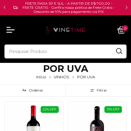
FRETE PARA SP E SUL - A PARTIR DE R$ 700,00 -
FRETE GRÁTIS - Confira nossa política de Frete Grátis -
Desconto de 10% para pagamento via PIX
0
POR UVA
Início
VINHOS
POR UVA
Ordenar
Filtrar
22
%
OFF
31
%
OFF