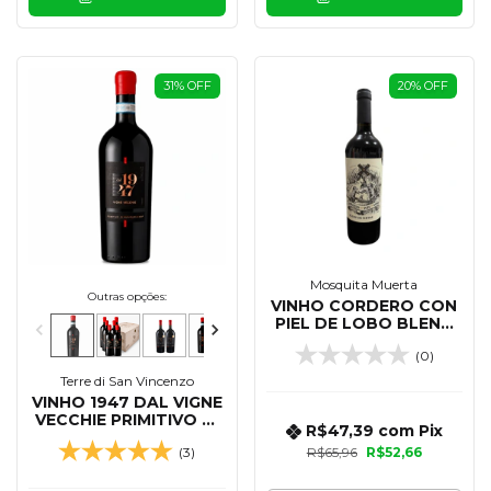
31
%
OFF
20
%
OFF
Mosquita Muerta
Outras opções:
VINHO CORDERO CON
PIEL DE LOBO BLEND
DE TINTAS 750 ML
(0)
Terre di San Vincenzo
VINHO 1947 DAL VIGNE
VECCHIE PRIMITIVO DI
R$47,39
com
Pix
MANDURIA 750 ML
(3)
R$65,96
R$52,66