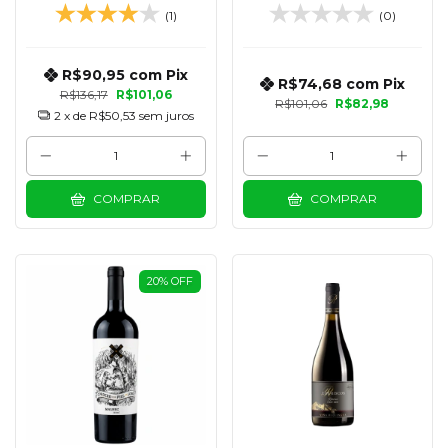
CABERNET SAUVIGNON
750 ML
(1)
(0)
750 ML
R$90,95
com
Pix
R$74,68
com
Pix
R$136,17
R$101,06
R$101,06
R$82,98
2
x de
R$50,53
sem juros
COMPRAR
COMPRAR
20
%
OFF