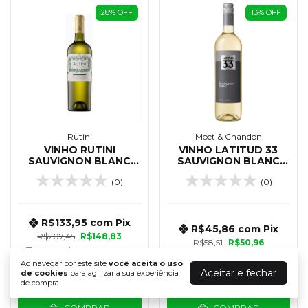
28
%
OFF
13
%
OFF
Rutini
Moet & Chandon
VINHO RUTINI
VINHO LATITUD 33
SAUVIGNON BLANC
SAUVIGNON BLANC
750 ML
750 ML
(0)
(0)
R$133,95
com
Pix
R$45,86
com
Pix
R$207,45
R$148,83
R$58,51
R$50,96
2
x de
R$74,42
sem juros
Ao navegar por este site
você aceita o uso
Aceitar e fechar
de cookies
para agilizar a sua experiência
de compra.
COMPRAR
COMPRAR