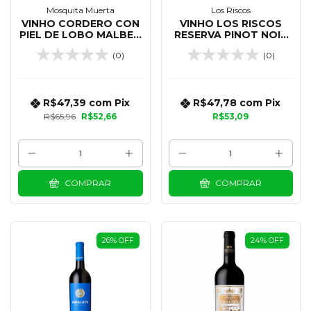
Mosquita Muerta
Los Riscos
VINHO CORDERO CON
VINHO LOS RISCOS
PIEL DE LOBO MALBEC
RESERVA PINOT NOIR
750 ML
750 ML
(0)
(0)
R$47,39
com
Pix
R$47,78
com
Pix
R$65,96
R$52,66
R$53,09
COMPRAR
COMPRAR
26
%
OFF
24
%
OFF