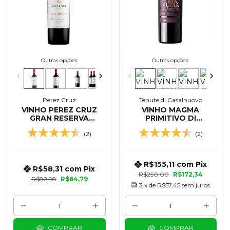
Outras opções:
Outras opções:
Perez Cruz
Tenute di Casalnuovo
VINHO PEREZ CRUZ
VINHO MAGMA
GRAN RESERVA
PRIMITIVO DI
CABERNET SAUVIGNON
MANDURIA DOP 750
(2)
(2)
750 ML
ML - 2023
R$155,11
com
Pix
R$58,31
com
Pix
R$250,00
R$172,34
R$82,98
R$64,79
3
x de
R$57,45
sem juros
COMPRAR
COMPRAR