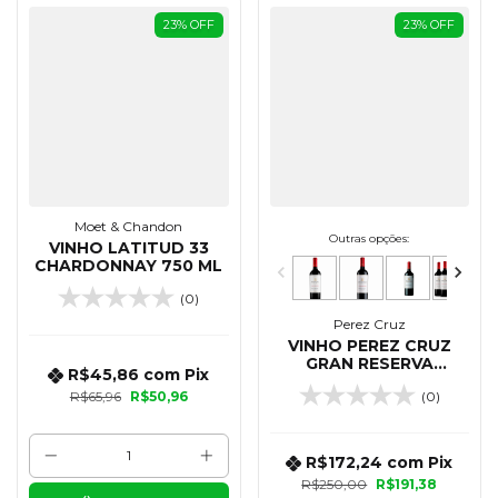
23
%
OFF
23
%
OFF
Moet & Chandon
Outras opções:
VINHO LATITUD 33
CHARDONNAY 750 ML
(0)
Perez Cruz
VINHO PEREZ CRUZ
GRAN RESERVA
R$45,86
com
Pix
CABERNET SAUVIGNON
R$65,96
R$50,96
(0)
750 ML - KIT 03
UNIDADES
R$172,24
com
Pix
R$250,00
R$191,38