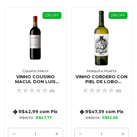
23
%
OFF
20
%
OFF
Cousino Macul
Mosquita Muerta
VINHO COUSINO
VINHO CORDERO CON
MACUL DON LUIS
PIEL DE LOBO
CABERNET SAUVIGNON
CHARDONNAY 750 ML
(0)
(0)
750 ML
R$42,99
com
Pix
R$47,39
com
Pix
R$61,70
R$47,77
R$65,96
R$52,66