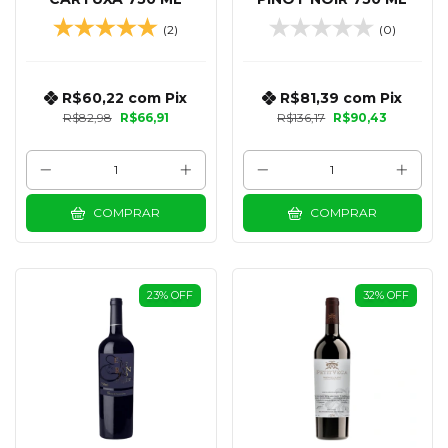
(2)
(0)
R$60,22
com
Pix
R$81,39
com
Pix
R$82,98
R$66,91
R$136,17
R$90,43
COMPRAR
COMPRAR
23
%
OFF
32
%
OFF