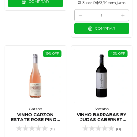
COMPRAR
3
x de
R$63,79
sem juros
COMPRAR
19
%
OFF
43
%
OFF
Garzon
Sottano
VINHO GARZON
VINHO BARRABAS BY
ESTATE ROSE PINOT
JUDAS CABERNET
DE CORTE 750 ML
FRANC 750 ML
(0)
(0)