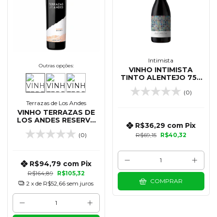
Intimista
Outras opções:
VINHO INTIMISTA
TINTO ALENTEJO 750
ML
(0)
Terrazas de Los Andes
VINHO TERRAZAS DE
LOS ANDES RESERVA
R$36,29
com
Pix
MALBEC 750 ML
(0)
R$69,15
R$40,32
R$94,79
com
Pix
R$164,89
R$105,32
COMPRAR
2
x de
R$52,66
sem juros