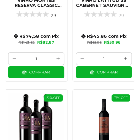
VINHO MONTES
VINHO LATITUD 33
RESERVA CLASSIC
CABERNET SAUVIGNON
CHARDONNAY 750 ML
750 ML
(0)
(0)
R$74,58
com
Pix
R$45,86
com
Pix
R$143,62
R$82,87
R$65,96
R$50,96
COMPRAR
COMPRAR
31
%
OFF
17
%
OFF