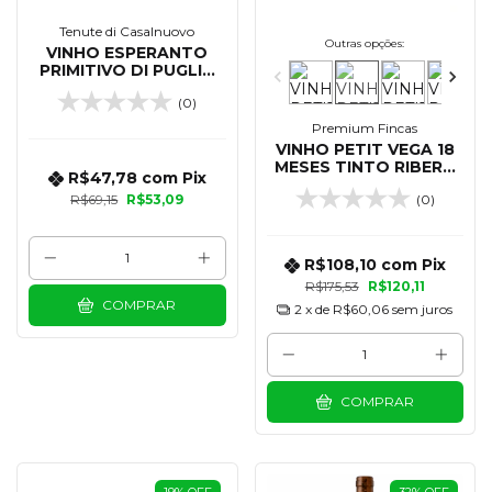
Tenute di Casalnuovo
Outras opções:
VINHO ESPERANTO
PRIMITIVO DI PUGLIA
IGT 750 ML
(0)
Premium Fincas
VINHO PETIT VEGA 18
MESES TINTO RIBERA
R$47,78
com
Pix
DEL DUERO 750 ML
R$69,15
R$53,09
(0)
R$108,10
com
Pix
R$175,53
R$120,11
COMPRAR
2
x de
R$60,06
sem juros
COMPRAR
19
%
OFF
32
%
OFF