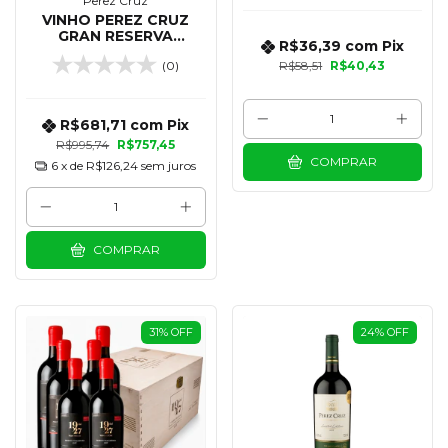
Perez Cruz
VINHO PEREZ CRUZ
GRAN RESERVA
R$36,39
com
Pix
CABERNET SAUVIGNON
(0)
R$58,51
R$40,43
750 ML - KIT 12
UNIDADES
R$681,71
com
Pix
R$995,74
R$757,45
COMPRAR
6
x de
R$126,24
sem juros
COMPRAR
31
%
OFF
24
%
OFF