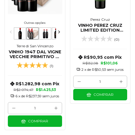
Perez Cruz
Outras opções:
VINHO PEREZ CRUZ
LIMITED EDITION
MALBEC COT 750 ML
(0)
Terre di San Vincenzo
VINHO 1947 DAL VIGNE
VECCHIE PRIMITIVO DI
R$90,95
com
Pix
MANDURIA 750 ML -
R$132,98
R$101,06
(1)
KIT 06 UN CAIXA DE
2
x de
R$50,53
sem juros
MADEIRA
R$1.282,98
com
Pix
R$2.074,47
R$1.425,53
COMPRAR
6
x de
R$237,59
sem juros
COMPRAR