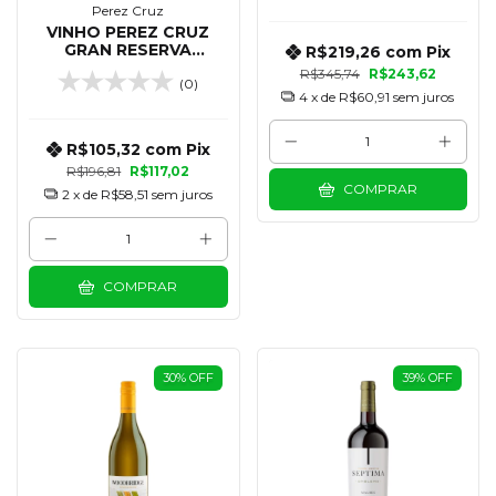
Perez Cruz
VINHO PEREZ CRUZ
GRAN RESERVA
R$219,26
com
Pix
CABERNET SAUVIGNON
R$345,74
R$243,62
(0)
(MAGNUM) 1,5 LITROS
4
x de
R$60,91
sem juros
R$105,32
com
Pix
R$196,81
R$117,02
COMPRAR
2
x de
R$58,51
sem juros
COMPRAR
30
%
OFF
39
%
OFF