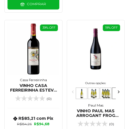
COMPRAR
39
%
OFF
19
%
OFF
Casa Ferreirinha
Outras opções:
VINHO CASA
FERREIRINHA ESTEVA
TINTO 750 ML
(0)
Paul Mas
VINHO PAUL MAS
ARROGANT FROG
R$85,21
com
Pix
TUTTI FRUTTI ROUGE
R$154,26
R$94,68
(0)
TINTO 750 ML