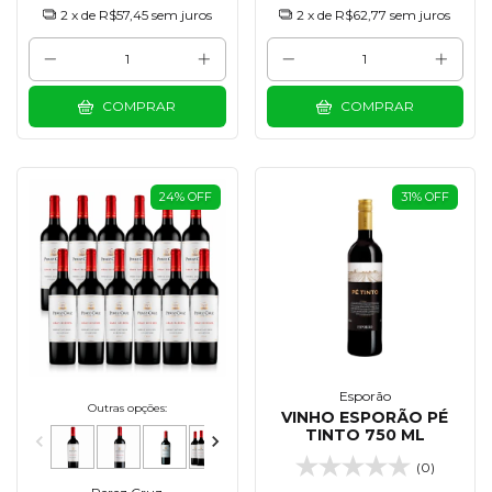
2
x de
R$57,45
sem juros
2
x de
R$62,77
sem juros
COMPRAR
COMPRAR
24
%
OFF
31
%
OFF
Esporão
Outras opções:
VINHO ESPORÃO PÉ
TINTO 750 ML
(0)