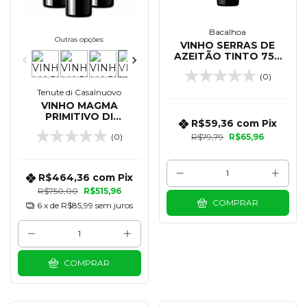
Bacalhoa
Outras opções:
VINHO SERRAS DE
AZEITÃO TINTO 750
ML
(0)
Tenute di Casalnuovo
VINHO MAGMA
PRIMITIVO DI
R$59,36
com
Pix
MANDURIA DOP 750
(0)
R$79,79
R$65,96
ML - KIT 03 UNIDADES
R$464,36
com
Pix
R$750,00
R$515,96
COMPRAR
6
x de
R$85,99
sem juros
COMPRAR