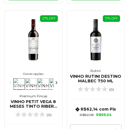
27
%
OFF
17
%
OFF
Rutini
Outras opções:
VINHO RUTINI DESTINO
MALBEC 750 ML
(0)
Premium Fincas
VINHO PETIT VEGA 8
MESES TINTO RIBERA
R$62,14
com
Pix
DEL DUERO 750 ML
(0)
R$82,98
R$69,04