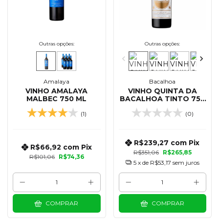
Outras opções:
Outras opções:
Amalaya
Bacalhoa
VINHO AMALAYA
VINHO QUINTA DA
MALBEC 750 ML
BACALHOA TINTO 750
ML
(1)
(0)
R$239,27
com
Pix
R$66,92
com
Pix
R$351,06
R$265,85
R$101,06
R$74,36
5
x de
R$53,17
sem juros
COMPRAR
COMPRAR