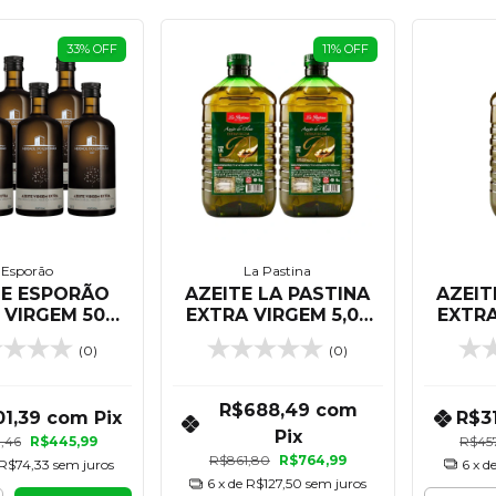
33
%
OFF
11
%
OFF
Esporão
La Pastina
TE ESPORÃO
AZEITE LA PASTINA
AZEIT
 VIRGEM 500
EXTRA VIRGEM 5,05
EXTRA
 - KIT 06
LITROS - KIT 02
(0)
(0)
NIDADES
UNIDADES
R$688,49
com
01,39
com
Pix
R$3
Pix
,46
R$445,99
R$45
R$861,80
R$764,99
R$74,33
sem juros
6
x d
6
x de
R$127,50
sem juros