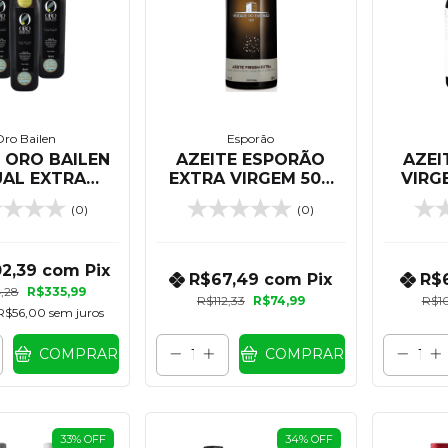
ro Bailen
Esporão
 ORO BAILEN
AZEITE ESPORÃO
AZEI
UAL EXTRA
EXTRA VIRGEM 500
VIRG
EM 500 ML -
ML
(0)
(0)
3 UNIDADES
02,39
com
Pix
R$67,49
com
Pix
R$
,28
R$335,99
R$112,33
R$74,99
R$10
R$56,00
sem juros
COMPRAR
COMPRAR
33
%
OFF
34
%
OFF