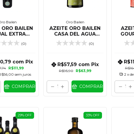
ro Bailen
Oro Bailen
 ORO BAILEN
AZEITE ORO BAILEN
AZEI
UAL EXTRA
CASA DEL AGUA
GOU
EM 500 ML
EXTRA VIRGEM 500
VIR
(0)
(0)
ML
00,79
com
Pix
R$1
R$57,59
com
Pix
7,74
R$111,99
R$16
R$95,90
R$63,99
R$56,00
sem juros
2
x d
COMPRAR
COMPRAR
29
%
OFF
33
%
OFF