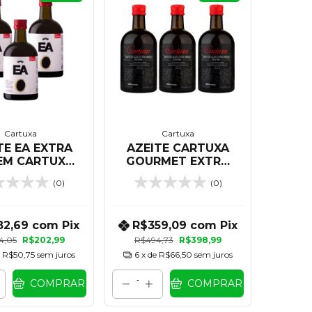
Cartuxa
Cartuxa
TE EA EXTRA
AZEITE CARTUXA
EM CARTUXA
GOURMET EXTRA
ML - KIT 03
VIRGEM 500 ML -
(0)
(0)
NIDADES
KIT 03 UNIDADES
82,69
com
Pix
R$359,09
com
Pix
4,05
R$202,99
R$494,73
R$398,99
e
R$50,75
sem juros
6
x de
R$66,50
sem juros
COMPRAR
COMPRAR