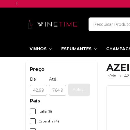
VINHOS
ESPUMANTES
CHAMPAG
AZE
Preço
Início
AZ
De
Até
Aplicar
País
Itália (6)
Espanha (4)