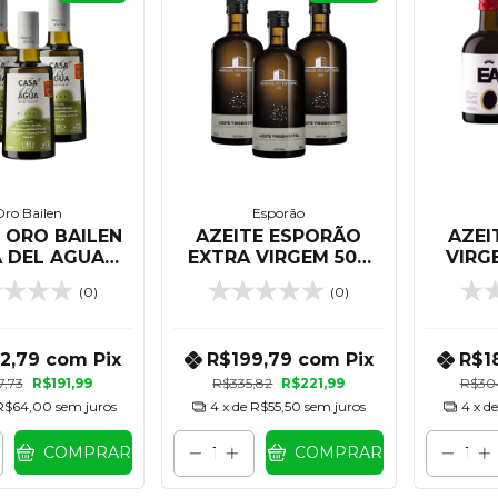
ro Bailen
Esporão
 ORO BAILEN
AZEITE ESPORÃO
AZEI
 DEL AGUA
EXTRA VIRGEM 500
VIRG
 VIRGEM 500
ML - KIT 03
500 
(0)
(0)
 - KIT 03
UNIDADES
U
NIDADES
72,79
com
Pix
R$199,79
com
Pix
R$1
7,73
R$191,99
R$335,82
R$221,99
R$30
R$64,00
sem juros
4
x de
R$55,50
sem juros
4
x d
COMPRAR
COMPRAR