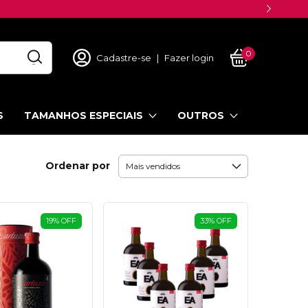
0
Cadastre-se
|
Fazer login
S
TAMANHOS ESPECIAIS
OUTROS
Ordenar por
19
%
OFF
33
%
OFF