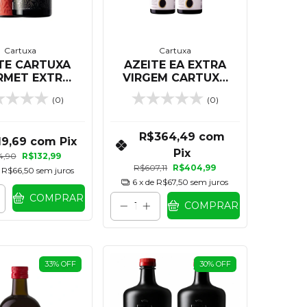
Cartuxa
Cartuxa
TE CARTUXA
AZEITE EA EXTRA
RMET EXTRA
VIRGEM CARTUXA
GEM 500 ML
500 ML - KIT 06
(0)
(0)
UNIDADES
R$364,49
com
19,69
com
Pix
Pix
4,90
R$132,99
R$607,11
R$404,99
e
R$66,50
sem juros
6
x de
R$67,50
sem juros
COMPRAR
COMPRAR
33
%
OFF
30
%
OFF