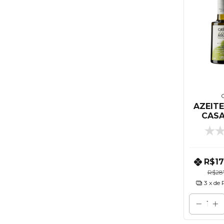
O
AZEITE
CASA
EXTRA
ML
U
R$1
R$28
3
x de