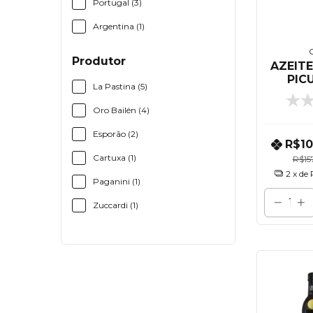
Portugal (3)
Argentina (1)
O
Produtor
AZEITE
PIC
La Pastina (5)
VIRG
Oro Bailén (4)
Esporão (2)
R$1
Cartuxa (1)
R$15
2
x de
Paganini (1)
Zuccardi (1)