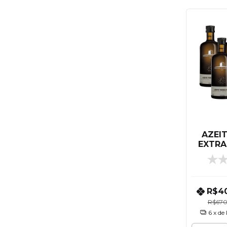
AZEI
EXTRA
ML
U
R$4
R$670
6
x de