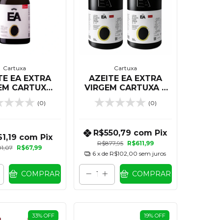
Cartuxa
Cartuxa
TE EA EXTRA
AZEITE EA EXTRA
EM CARTUXA
VIRGEM CARTUXA 3
500 ML
LITROS - KIT 02
(0)
(0)
UNIDADES
R$550,79
com
Pix
61,19
com
Pix
R$877,95
R$611,99
1,07
R$67,99
6
x de
R$102,00
sem juros
COMPRAR
COMPRAR
33
%
OFF
19
%
OFF