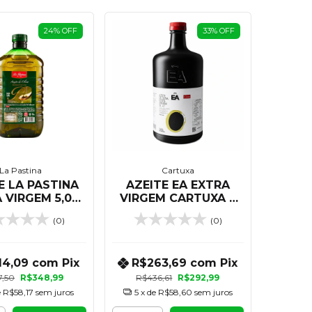
24
%
OFF
33
%
OFF
La Pastina
Cartuxa
E LA PASTINA
AZEITE EA EXTRA
 VIRGEM 5,05
VIRGEM CARTUXA 3
LITROS
LITROS
(0)
(0)
14,09
com
Pix
R$263,69
com
Pix
7,50
R$348,99
R$436,61
R$292,99
e
R$58,17
sem juros
5
x de
R$58,60
sem juros