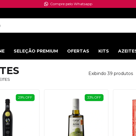
Desconto de 10% para pagamento via PIX
NE
SELEÇÃO PREMIUM
OFERTAS
KITS
AZEITE
ITES
Exibindo 39 produtos
EITES
29
%
OFF
33
%
OFF