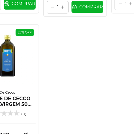
COMPRAR
COMPRAR
27
%
OFF
De Cecco
E DE CECCO
VIRGEM 500
ML
(0)