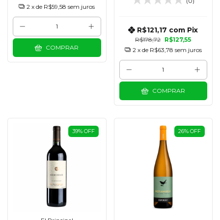
(0)
2
x de
R$59,58
sem juros
R$121,17
com
Pix
R$178,72
R$127,55
COMPRAR
2
x de
R$63,78
sem juros
COMPRAR
39
%
OFF
26
%
OFF