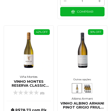
COMPRAR
42
%
OFF
30
%
OFF
Viña Montes
Outras opções:
VINHO MONTES
RESERVA CLASSIC
CHARDONNAY 750 ML
(0)
Albino Armani
VINHO ALBINO ARMANI
PINOT GRIGIO FRIULI
R$78,73
com
Pix