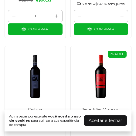
R$111,70
R$90,32
3
x de
R$54,96
sem juros
COMPRAR
COMPRAR
26
%
OFF
Cartuxa
Terre di San Vincenzo
VINHO EA ARAGONEZ
VINHO LA NAVE
Ao navegar por este site
você aceita o uso
CARTUXA TINTO 750
PRIMITIVO PUGLIA
Aceitar e fechar
de cookies
para agilizar a sua experiência
ML
TINTO IGP 750 ML
de compra.
(0)
(0)