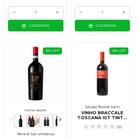
COMPRAR
COMPRAR
30
%
OFF
28
%
OFF
Jacopo Biondi Santi
Outras opções:
VINHO BRACCALE
TOSCANA IGT TINTO
750 ML - 2023
(0)
Terre di San Vincenzo