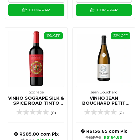
COMPRAR
COMPRAR
19
%
OFF
22
%
OFF
Sogrape
Jean Bouchard
VINHO SOGRAPE SILK &
VINHO JEAN
SPICE ROAD TINTO
BOUCHARD PETIT
RED BLEND 750 ML
CHABLIS BRANCO 750
(0)
(0)
ML
R$156,65
com
Pix
R$85,80
com
Pix
R$211,70
R$164,89