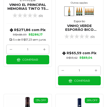
El Principal
Outras opções:
VINHO EL PRINCIPAL
MEMORIAS TINTO 750
ML - 2022
(0)
Esporão
VINHO VERDE
ESPORÃO BICO
R$271,86
com
Pix
AMARELO BRANCO
R$468,09
R$286,17
(0)
750 ML
5
x de
R$57,23
sem juros
R$65,59
com
Pix
R$93,62
R$69,04
COMPRAR
COMPRAR
13
%
OFF
26
%
OFF