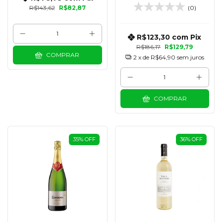
GRAVE 750 ML
R$143,62
R$82,87
(0)
R$123,30
com
Pix
R$186,17
R$129,79
COMPRAR
2
x de
R$64,90
sem juros
COMPRAR
35
%
OFF
36
%
OFF