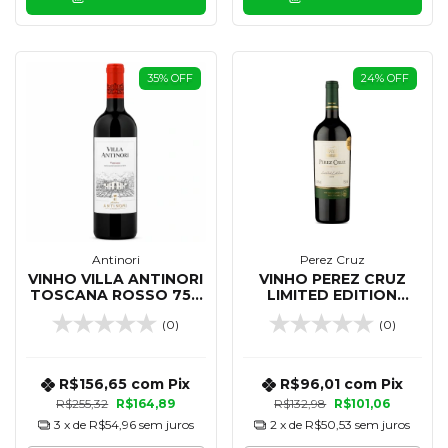
35
%
OFF
24
%
OFF
Antinori
Perez Cruz
VINHO VILLA ANTINORI
VINHO PEREZ CRUZ
TOSCANA ROSSO 750
LIMITED EDITION
ML
MALBEC COT 750 ML
(0)
(0)
R$156,65
com
Pix
R$96,01
com
Pix
R$255,32
R$164,89
R$132,98
R$101,06
3
x de
R$54,96
sem juros
2
x de
R$50,53
sem juros