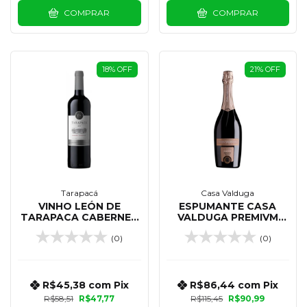
COMPRAR
COMPRAR
18
%
OFF
21
%
OFF
Tarapacá
Casa Valduga
VINHO LEÓN DE
ESPUMANTE CASA
TARAPACA CABERNET
VALDUGA PREMIVM
SAUVIGNON 750ML
BRUT 750 ML
(0)
(0)
R$45,38
com
Pix
R$86,44
com
Pix
R$58,51
R$47,77
R$115,45
R$90,99