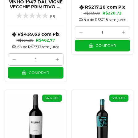
VINHO 1947 DAL VIGNE
VECCHIE PRIMITIVO DI
R$217,28
com
Pix
MANDURIA (MAGNUM)
R$318,09
R$228,72
(0)
1500 ML
4
x de
R$57,18
sem juros
R$439,63
com
Pix
R$664,89
R$462,77
COMPRAR
6
x de
R$77,13
sem juros
COMPRAR
34
%
OFF
35
%
OFF