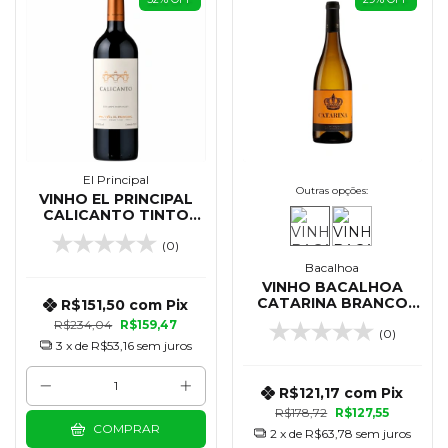
El Principal
Outras opções:
VINHO EL PRINCIPAL
CALICANTO TINTO
BLEND 750 ML
(0)
Bacalhoa
VINHO BACALHOA
CATARINA BRANCO
R$151,50
com
Pix
750 ML
R$234,04
R$159,47
(0)
3
x de
R$53,16
sem juros
R$121,17
com
Pix
R$178,72
R$127,55
COMPRAR
2
x de
R$63,78
sem juros