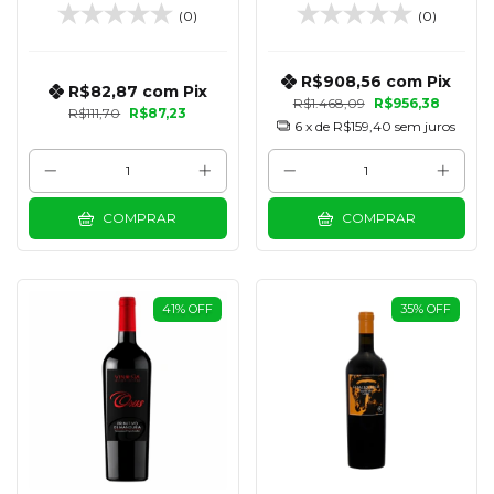
SUAVE 750 ML
(0)
(0)
R$908,56
com
Pix
R$82,87
com
Pix
R$1.468,09
R$956,38
R$111,70
R$87,23
6
x de
R$159,40
sem juros
COMPRAR
COMPRAR
41
%
OFF
35
%
OFF