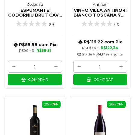
Codorniu
Antinori
ESPUMANTE
VINHO VILLA ANTINORI
CODORNIU BRUT CAVA
BIANCO TOSCANA 750
CLASSICO 750 ML
ML
(0)
(0)
R$116,22
com
Pix
R$55,58
com
Pix
R$190,43
R$122,34
R$90,43
R$58,51
2
x de
R$61,17
sem juros
COMPRAR
COMPRAR
20
%
OFF
28
%
OFF