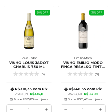
20
%
OFF
31
%
OFF
Louis Jadot
Emilio Moro
VINHO LOUIS JADOT
VINHO EMILIO MORO
CHABLIS 750 ML
FINCA RESALSO TINTO
RIBERA DEL DUERO
(0)
(0)
750 ML
R$318,35
com
Pix
R$146,55
com
Pix
R$420,21
R$335,11
R$223,40
R$154,26
6
x de
R$55,85
sem juros
3
x de
R$51,42
sem juros