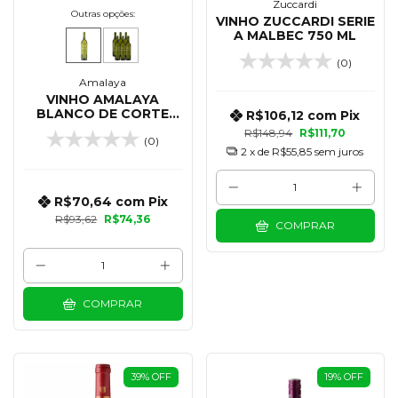
Zuccardi
Outras opções:
VINHO ZUCCARDI SERIE
A MALBEC 750 ML
(0)
Amalaya
VINHO AMALAYA
BLANCO DE CORTE
R$106,12
com
Pix
TORRONTES -
R$148,94
R$111,70
(0)
RIESLING 750 ML
2
x de
R$55,85
sem juros
R$70,64
com
Pix
R$93,62
R$74,36
COMPRAR
COMPRAR
39
%
OFF
19
%
OFF