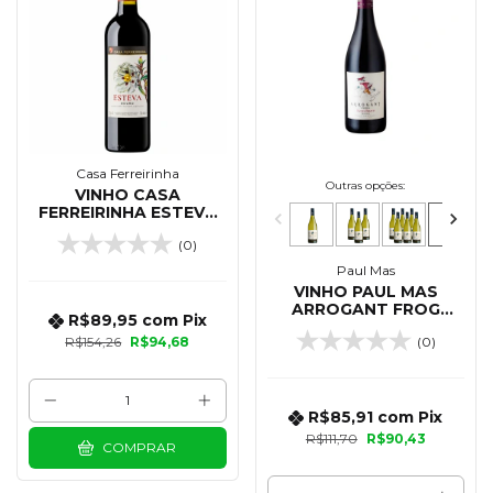
Casa Ferreirinha
Outras opções:
VINHO CASA
FERREIRINHA ESTEVA
TINTO 750 ML
(0)
Paul Mas
VINHO PAUL MAS
ARROGANT FROG
R$89,95
com
Pix
TUTTI FRUTTI ROUGE
R$154,26
R$94,68
(0)
TINTO 750 ML
R$85,91
com
Pix
R$111,70
R$90,43
COMPRAR