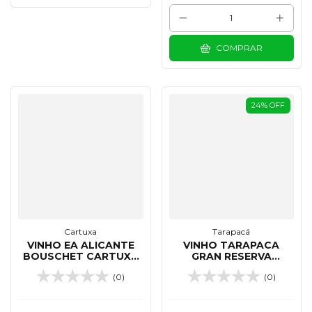
COMPRAR
24
%
OFF
Cartuxa
Tarapacá
VINHO EA ALICANTE
VINHO TARAPACA
BOUSCHET CARTUXA
GRAN RESERVA
TINTO 750 ML
TRIBUTE VINTAGE 30
(0)
(0)
ANOS RED BLEND 750
ML