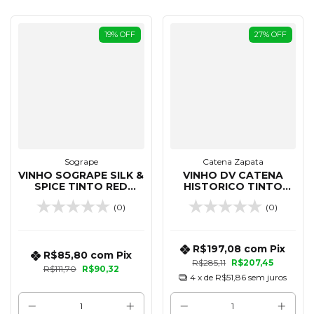
19
%
OFF
27
%
OFF
Sogrape
Catena Zapata
VINHO SOGRAPE SILK &
VINHO DV CATENA
SPICE TINTO RED
HISTORICO TINTO
BLEND 750 ML
BLEND 750 ML
(0)
(0)
R$197,08
com
Pix
R$85,80
com
Pix
R$285,11
R$207,45
R$111,70
R$90,32
4
x de
R$51,86
sem juros