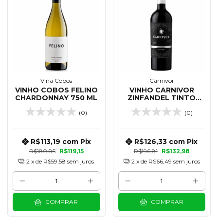
Viña Cobos
Carnivor
VINHO COBOS FELINO
VINHO CARNIVOR
CHARDONNAY 750 ML
ZINFANDEL TINTO
CALIFORNIA 750 ML
(0)
(0)
R$113,19
com
Pix
R$126,33
com
Pix
R$180,85
R$119,15
R$196,81
R$132,98
2
x de
R$59,58
sem juros
2
x de
R$66,49
sem juros
COMPRAR
COMPRAR