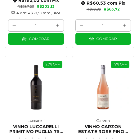
R$192,02
com
Pix
R$60,53
com
Pix
R$287,23
R$202,13
R$79,79
R$63,72
4
x de
R$50,53
sem juros
COMPRAR
COMPRAR
23
%
OFF
19
%
OFF
Luccarelli
Garzon
VINHO LUCCARELLI
VINHO GARZON
PRIMITIVO PUGLIA 750
ESTATE ROSE PINOT
ML
DE CORTE 750 ML