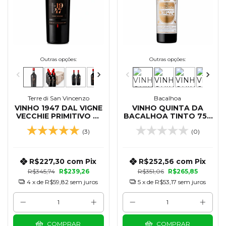
Outras opções:
Outras opções:
Terre di San Vincenzo
Bacalhoa
VINHO 1947 DAL VIGNE
VINHO QUINTA DA
VECCHIE PRIMITIVO DI
BACALHOA TINTO 750
MANDURIA 750 ML
ML
(3)
(0)
R$227,30
com
Pix
R$252,56
com
Pix
R$345,74
R$239,26
R$351,06
R$265,85
4
x de
R$59,82
sem juros
5
x de
R$53,17
sem juros
COMPRAR
COMPRAR