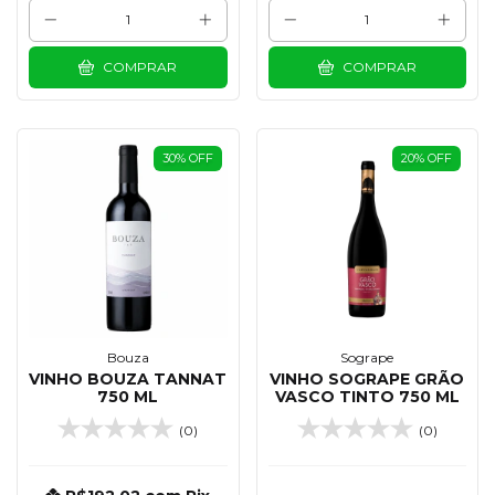
COMPRAR
COMPRAR
30
%
OFF
20
%
OFF
Bouza
Sogrape
VINHO BOUZA TANNAT
VINHO SOGRAPE GRÃO
750 ML
VASCO TINTO 750 ML
(0)
(0)