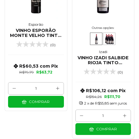
Esporão
Outras opções:
VINHO ESPORÃO
MONTE VELHO TINTO
750 ML
(0)
Izadi
VINHO IZADI SALBIDE
RIOJA TINTO
R$60,53
com
Pix
TEMPRANILLO 750 ML
R$79,79
R$63,72
(0)
R$106,12
com
Pix
R$154,26
R$111,70
COMPRAR
2
x de
R$55,85
sem juros
COMPRAR