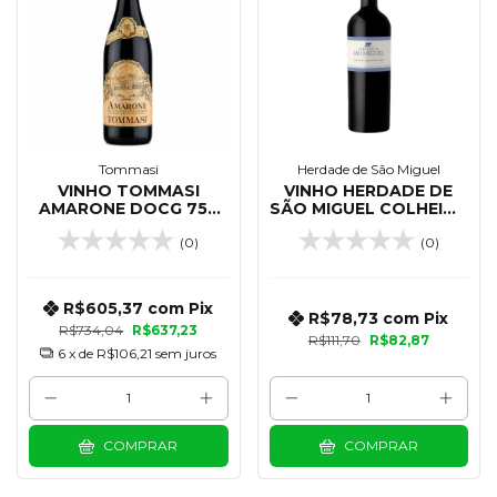
Tommasi
Herdade de São Miguel
VINHO TOMMASI
VINHO HERDADE DE
AMARONE DOCG 750
SÃO MIGUEL COLHEITA
ML - 2020
SELECIONADA TINTO
(0)
(0)
750 ML
R$605,37
com
Pix
R$78,73
com
Pix
R$734,04
R$637,23
R$111,70
R$82,87
6
x de
R$106,21
sem juros
COMPRAR
COMPRAR