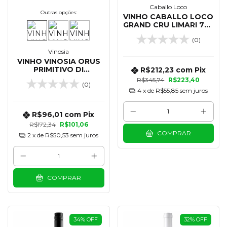
Caballo Loco
Outras opções:
VINHO CABALLO LOCO
GRAND CRU LIMARI 750
ML
(0)
Vinosia
VINHO VINOSIA ORUS
PRIMITIVO DI
R$212,23
com
Pix
MANDURIA DOC 750
R$345,74
R$223,40
(0)
ML - 2022
4
x de
R$55,85
sem juros
R$96,01
com
Pix
R$172,34
R$101,06
COMPRAR
2
x de
R$50,53
sem juros
COMPRAR
34
%
OFF
32
%
OFF