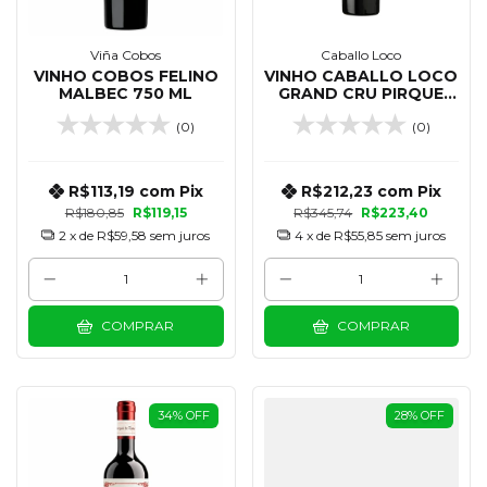
Viña Cobos
Caballo Loco
VINHO COBOS FELINO
VINHO CABALLO LOCO
MALBEC 750 ML
GRAND CRU PIRQUE
750 ML
(0)
(0)
R$113,19
com
Pix
R$212,23
com
Pix
R$180,85
R$119,15
R$345,74
R$223,40
2
x de
R$59,58
sem juros
4
x de
R$55,85
sem juros
COMPRAR
COMPRAR
34
%
OFF
28
%
OFF