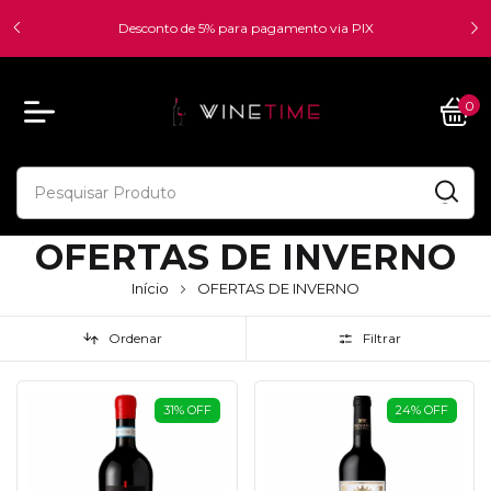
FRETE PARA SP E SUL - A PARTIR DE R$ 700,00 -
FRETE GRÁTIS - Confira nossa política de Frete Grátis -
Desconto de 5% para pagamento via PIX
0
OFERTAS DE INVERNO
Início
OFERTAS DE INVERNO
Ordenar
Filtrar
31
%
OFF
24
%
OFF