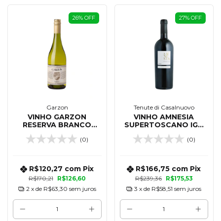
26
%
OFF
27
%
OFF
Garzon
Tenute di Casalnuovo
VINHO GARZON
VINHO AMNESIA
RESERVA BRANCO
SUPERTOSCANO IGT
ALBARINO 750 ML
SANGIOVESE TINTO
(0)
(0)
750 ML - 2019
R$120,27
com
Pix
R$166,75
com
Pix
R$170,21
R$126,60
R$239,36
R$175,53
2
x de
R$63,30
sem juros
3
x de
R$58,51
sem juros