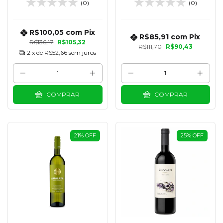
(0)
(0)
R$100,05
com
Pix
R$85,91
com
Pix
R$136,17
R$105,32
R$111,70
R$90,43
2
x de
R$52,66
sem juros
COMPRAR
COMPRAR
21
%
OFF
25
%
OFF