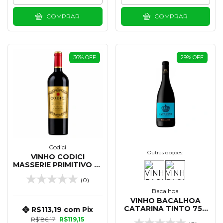
COMPRAR
COMPRAR
36
%
OFF
29
%
OFF
Codici
Outras opções:
VINHO CODICI
MASSERIE PRIMITIVO DI
MANDURIA 750 ML
(0)
Bacalhoa
VINHO BACALHOA
CATARINA TINTO 750
R$113,19
com
Pix
ML
R$186,17
R$119,15