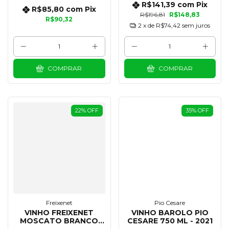
R$141,39
com
Pix
R$85,80
com
Pix
R$196,81
R$148,83
R$90,32
2
x de
R$74,42
sem juros
COMPRAR
COMPRAR
22
%
OFF
35
%
OFF
Freixenet
Pio Cesare
VINHO FREIXENET
VINHO BAROLO PIO
MOSCATO BRANCO
CESARE 750 ML - 2021