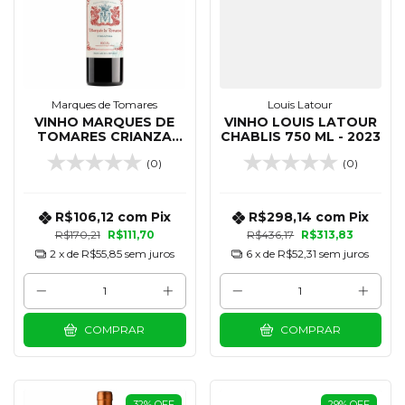
Marques de Tomares
Louis Latour
VINHO MARQUES DE
VINHO LOUIS LATOUR
TOMARES CRIANZA
CHABLIS 750 ML - 2023
RIOJA TINTO 750 ML
(0)
(0)
R$106,12
com
Pix
R$298,14
com
Pix
R$170,21
R$111,70
R$436,17
R$313,83
2
x de
R$55,85
sem juros
6
x de
R$52,31
sem juros
COMPRAR
COMPRAR
32
%
OFF
29
%
OFF