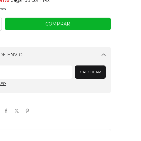
onto
pagando com Pix
hes
DE ENVIO
Alterar CEP
CALCULAR
CEP