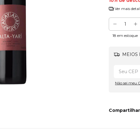
10% de desc
Ver mais detal
18
em estoque
MEIOS 
Não sei meu 
Compartilhar