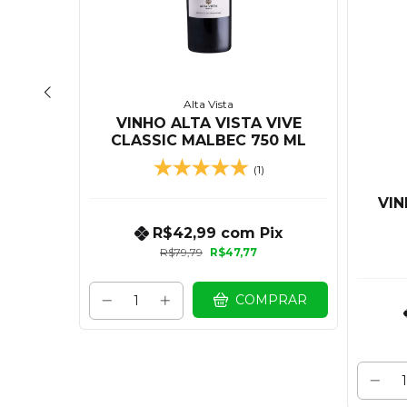
Alta Vista
TRA
VINHO ALTA VISTA VIVE
L
CLASSIC MALBEC 750 ML
(1)
VI
R$42,99
com
Pix
R$79,79
R$47,77
COMPRAR