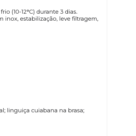
o (10-12°C) durante 3 dias.
ox, estabilização, leve filtragem,
l; linguiça cuiabana na brasa;