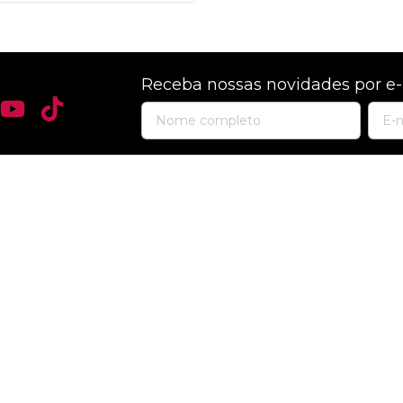
Receba nossas novidades por e-
INSTITUCIONAL
Política de Envio e Entrega
Política de Privacidade
Política de Reembolso
Política de Trocas
Sobre Nós