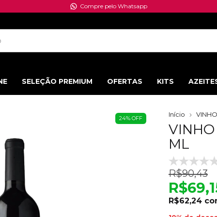
Desconto de 10% para pagamento via PIX
NE
SELEÇÃO PREMIUM
OFERTAS
KITS
AZEITE
Início
VINH
24
%
OFF
VINHO 
ML
R$90,43
R$69,1
R$62,24
co