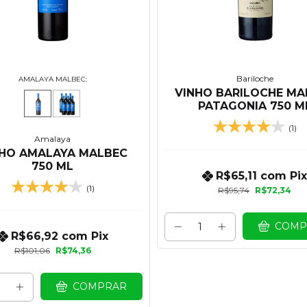
Bariloche
AMALAYA MALBEC:
VINHO BARILOCHE MA
PATAGONIA 750 M
(1)
Amalaya
NHO AMALAYA MALBEC
750 ML
R$65,11
com
Pix
(1)
R$95,74
R$72,34
COMP
R$66,92
com
Pix
R$101,06
R$74,36
COMPRAR