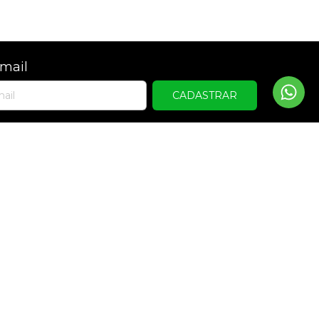
mail
Entre em contato
(44) 99174-1146
(44) 98854-7570
contato@winetimebrasil.com.br