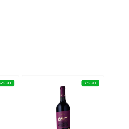
24
%
OFF
38
%
OFF