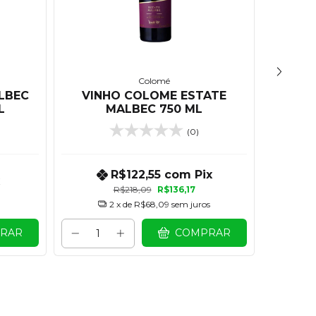
Colomé
LBEC
VINHO COLOME ESTATE
VINHO
L
MALBEC 750 ML
(0)
R$122,55
com
Pix
R$218,09
R$136,17
2
x de
R$68,09
sem juros
RAR
COMPRAR