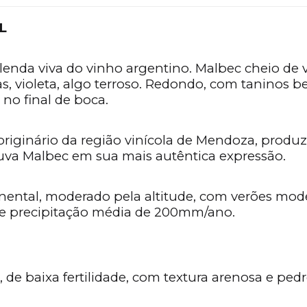
L
lenda viva do vinho argentino. Malbec cheio de v
, violeta, algo terroso. Redondo, com taninos be
o final de boca.
o originário da região vinícola de Mendoza, produ
a uva Malbec em sua mais autêntica expressão.
tinental, moderado pela altitude, com verões m
 e precipitação média de 200mm/ano.
is, de baixa fertilidade, com textura arenosa e p