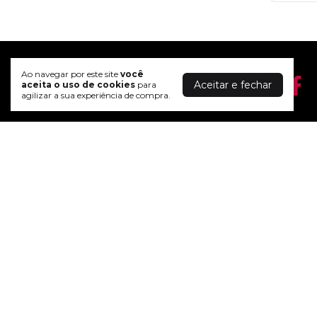
Ao navegar por este site
você
Aceitar e fechar
aceita o uso de cookies
para
agilizar a sua experiência de compra.
Wine Time Brasil
A Wine Time Brasil é especializada em
vinhos nacionais e importados.