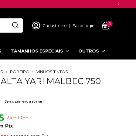
0
Cadastre-se
|
Fazer login
S
TAMANHOS ESPECIAIS
OUTROS
OS
POR TIPO
VINHOS TINTOS
ALTA YARI MALBEC 750
Seja o primeiro a avaliar
5
24
% OFF
m
Pix