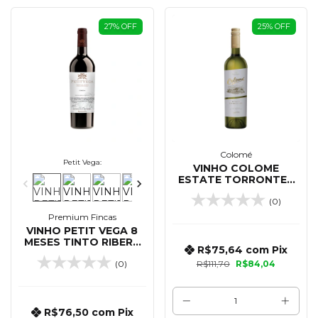
27
%
OFF
25
%
OFF
Colomé
Petit Vega:
VINHO COLOME
ESTATE TORRONTES
750 ML
(0)
Premium Fincas
VINHO PETIT VEGA 8
MESES TINTO RIBERA
R$75,64
com
Pix
DEL DUERO 750 ML
(0)
R$111,70
R$84,04
R$76,50
com
Pix