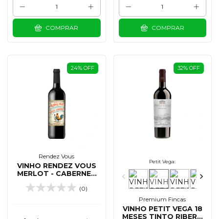
COMPRAR
COMPRAR
24
%
OFF
32
%
OFF
Rendez Vous
Petit Vega:
VINHO RENDEZ VOUS
MERLOT - CABERNET
SAUVIGNON 750 ML
(0)
Premium Fincas
VINHO PETIT VEGA 18
MESES TINTO RIBERA