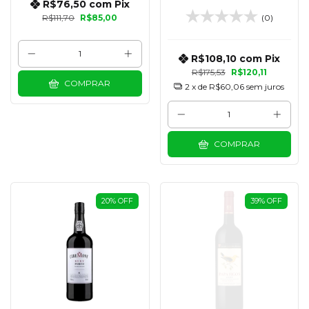
R$76,50
com
Pix
DEL DUERO 750 ML
R$111,70
R$85,00
(0)
R$108,10
com
Pix
R$175,53
R$120,11
COMPRAR
2
x de
R$60,06
sem juros
COMPRAR
20
%
OFF
39
%
OFF