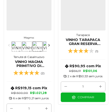
Tarapacá
Magma:
VINHO TARAPACA
GRAN RESERVA
CABERNET SAUVIGNON
(1)
750 ML
Tenute di Casalnuovo
VINHO MAGMA
PRIMITIVO DI
R$90,95
com
Pix
MANDURIA DOP 750
R$136,17
R$101,06
(2)
ML - KIT 06 UN CAIXA
2
x de
R$50,53
sem juros
DE MADEIRA
R$919,15
com
Pix
R$1.500,00
R$1.021,28
COMPRAR
6
x de
R$170,21
sem juros