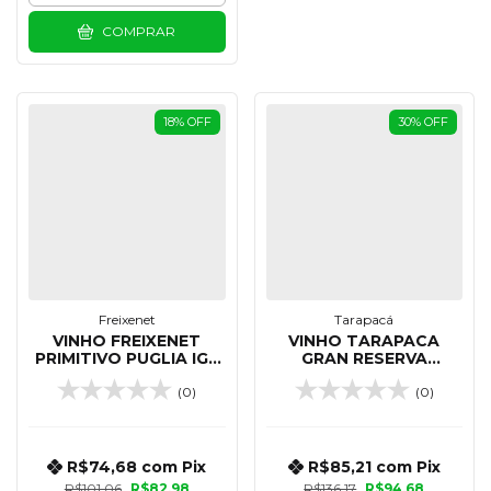
COMPRAR
18
%
OFF
30
%
OFF
Freixenet
Tarapacá
VINHO FREIXENET
VINHO TARAPACA
PRIMITIVO PUGLIA IGP
GRAN RESERVA
750 ML
CARMENERE 750 ML
(0)
(0)
R$74,68
com
Pix
R$85,21
com
Pix
R$101,06
R$82,98
R$136,17
R$94,68