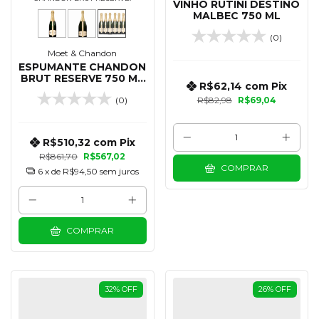
VINHO RUTINI DESTINO
MALBEC 750 ML
(0)
Moet & Chandon
ESPUMANTE CHANDON
BRUT RESERVE 750 ML
R$62,14
com
Pix
- KIT 06 UNIDADES
(0)
R$82,98
R$69,04
R$510,32
com
Pix
R$861,70
R$567,02
COMPRAR
6
x de
R$94,50
sem juros
COMPRAR
32
%
OFF
26
%
OFF