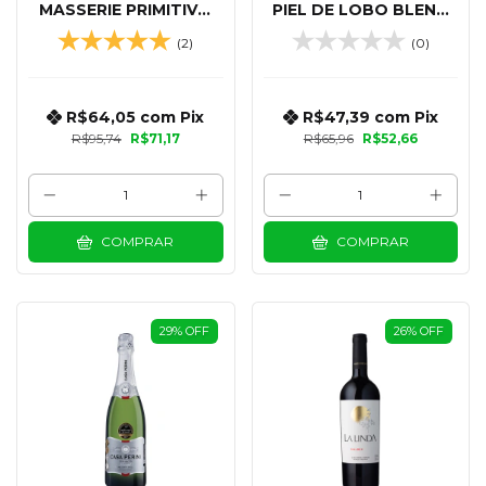
MASSERIE PRIMITIVO
PIEL DE LOBO BLEND
PUGLIA 750 ML
DE TINTAS 750 ML
(2)
(0)
R$64,05
com
Pix
R$47,39
com
Pix
R$95,74
R$71,17
R$65,96
R$52,66
COMPRAR
COMPRAR
29
%
OFF
26
%
OFF