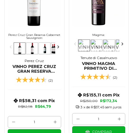
Perez Cruz Gran Reserva Cabernet
Magma:
Sauvignon:
Tenute di Casalnuovo
Perez Cruz
VINHO MAGMA
VINHO PEREZ CRUZ
PRIMITIVO DI
GRAN RESERVA
MANDURIA DOP 750
CABERNET SAUVIGNON
(2)
ML - 2023
(2)
750 ML
R$155,11
com
Pix
R$58,31
com
Pix
R$250,00
R$172,34
R$82,98
R$64,79
3
x de
R$57,45
sem juros
COMPRAR