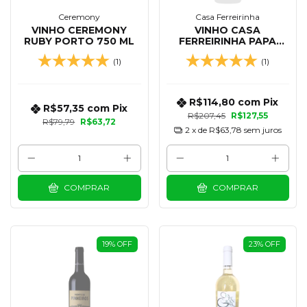
Ceremony
Casa Ferreirinha
VINHO CEREMONY
VINHO CASA
RUBY PORTO 750 ML
FERREIRINHA PAPA
FIGOS TINTO DOURO
(1)
(1)
750 ML
R$114,80
com
Pix
R$57,35
com
Pix
R$207,45
R$127,55
R$79,79
R$63,72
2
x de
R$63,78
sem juros
COMPRAR
COMPRAR
19
%
OFF
23
%
OFF