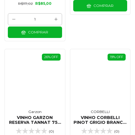
R$117,02
R$85,00
COMPRAR
COMPRAR
26
%
OFF
19
%
OFF
Garzon
CORBELLI
VINHO GARZON
VINHO CORBELLI
RESERVA TANNAT 750
PINOT GRIGIO BRANCO
ML
IGT 750 ML
(0)
(0)