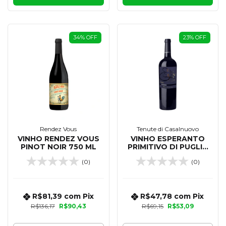
34
%
OFF
23
%
OFF
Rendez Vous
Tenute di Casalnuovo
VINHO RENDEZ VOUS
VINHO ESPERANTO
PINOT NOIR 750 ML
PRIMITIVO DI PUGLIA
IGT 750 ML
(0)
(0)
R$81,39
com
Pix
R$47,78
com
Pix
R$136,17
R$90,43
R$69,15
R$53,09