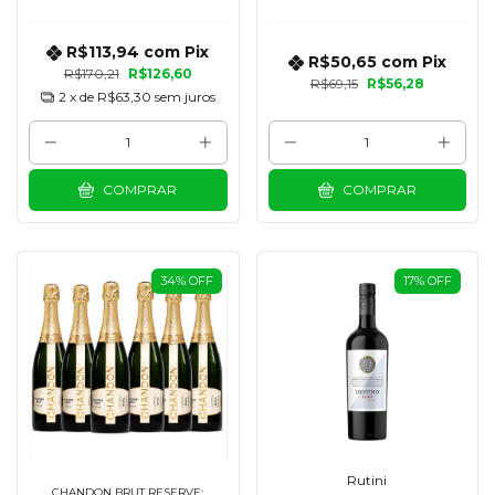
R$113,94
com
Pix
R$50,65
com
Pix
R$170,21
R$126,60
R$69,15
R$56,28
2
x de
R$63,30
sem juros
COMPRAR
COMPRAR
34
%
OFF
17
%
OFF
Rutini
CHANDON BRUT RESERVE: