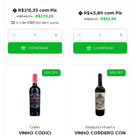
R$215,33
com
Pix
R$45,89
com
Pix
R$345,74
R$239,26
R$65,99
R$50,99
4
x de
R$59,82
sem juros
COMPRAR
COMPRAR
26
%
OFF
20
%
OFF
Codici
Mosquita Muerta
VINHO CODICI
VINHO CORDERO CON