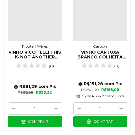
Riccitelli Wines
Cartuxa
VINHO RICCITELLI THIS
VINHO CARTUXA
IS NOT ANOTHER
BRANCO COLHEITA
LOVELY MALBEC 750
750 ML
(0)
(0)
ML
R$151,28
com
Pix
R$81,29
com
Pix
R$250,00
R$168,09
R$132,98
R$90,32
3
x de
R$56,03
sem juros
COMPRAR
COMPRAR