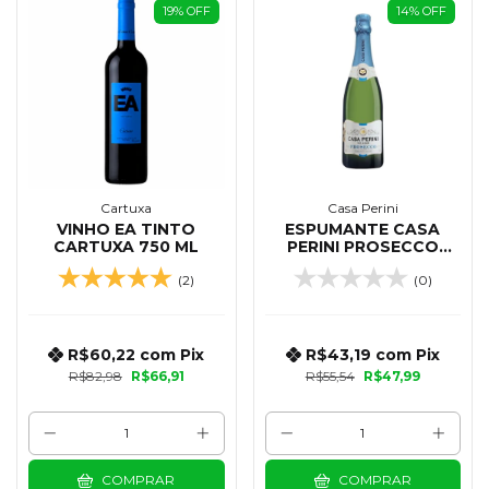
19
%
OFF
14
%
OFF
Cartuxa
Casa Perini
VINHO EA TINTO
ESPUMANTE CASA
CARTUXA 750 ML
PERINI PROSECCO
BRUT 750 ML
(2)
(0)
R$60,22
com
Pix
R$43,19
com
Pix
R$82,98
R$66,91
R$55,54
R$47,99
COMPRAR
COMPRAR