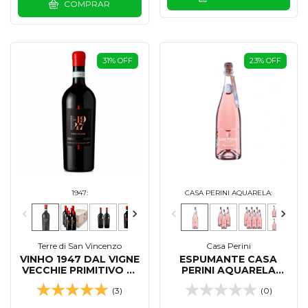
COMPRAR
31
%
OFF
23
%
OFF
1947:
CASA PERINI AQUARELA:
Terre di San Vincenzo
Casa Perini
VINHO 1947 DAL VIGNE
ESPUMANTE CASA
VECCHIE PRIMITIVO DI
PERINI AQUARELA
MANDURIA 750 ML
MOSCATEL ROSE 750
(3)
(0)
ML