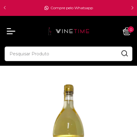
00 -
átis -
Compre pelo Whatsapp
0